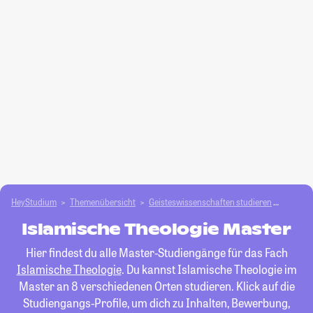
HeyStudium
Themenübersicht
Geisteswissenschaften studieren
Islamis
Islamische Theologie Master
Hier findest du alle Master-Studiengänge für das Fach
Islamische Theologie
. Du kannst Islamische Theologie im
Master an 8 verschiedenen Orten studieren. Klick auf die
Studiengangs-Profile, um dich zu Inhalten, Bewerbung,