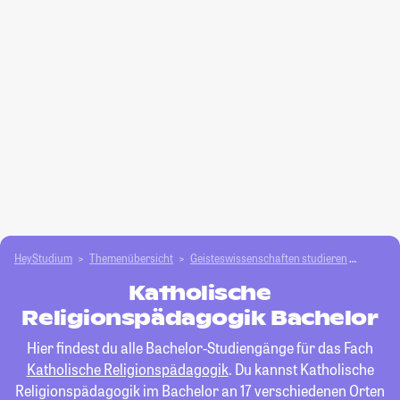
HeyStudium
Themenübersicht
Geisteswissenschaften studieren
Kathol
Katholische
Religionspädagogik Bachelor
Hier findest du alle Bachelor-Studiengänge für das Fach
Katholische Religionspädagogik
. Du kannst Katholische
Religionspädagogik im Bachelor an 17 verschiedenen Orten