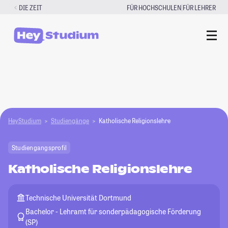
Zum
|
DIE ZEIT
FÜR HOCHSCHULEN
FÜR LEHRER
Inhalt
springen
HeyStudium
Studiengänge
Katholische Religionslehre
Studiengangsprofil
Katholische Religionslehre
Technische Universität Dortmund
Bachelor - Lehramt für sonderpädagogische Förderung
(SP)