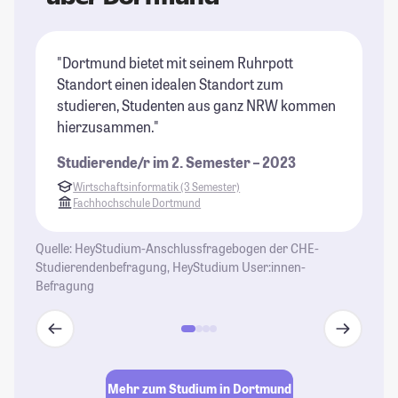
"Dortmund bietet mit seinem Ruhrpott
"D
Standort einen idealen Standort zum
un
studieren, Studenten aus ganz NRW kommen
St
hierzusammen."
Ca
is
Studierende/r im 2. Semester – 2023
te
Wirtschaftsinformatik (3 Semester)
zu
Fachhochschule Dortmund
au
w
Quelle: HeyStudium-Anschlussfragebogen der CHE-
mö
Studierendenbefragung, HeyStudium User:innen-
Befragung
St
Mehr zum Studium in Dortmund