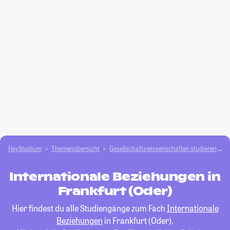
HeyStudium
Themenübersicht
Gesellschafts­­wissenschaften studieren
I
Internationale Beziehungen in
Frankfurt (Oder)
Hier findest du alle Studiengänge zum Fach
Internationale
Beziehungen
in Frankfurt (Oder).