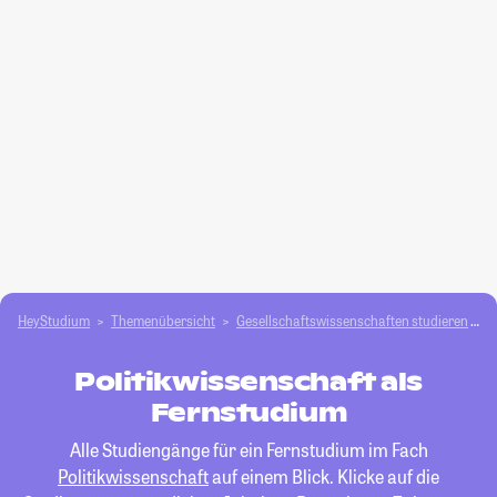
HeyStudium
Themenübersicht
Gesellschafts­­wissenschaften studieren
P
Politikwissenschaft als
Fernstudium
Alle Studiengänge für ein Fernstudium im Fach
Politikwissenschaft
auf einem Blick. Klicke auf die