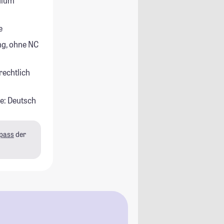
udium
e
g, ohne NC
rechtlich
e: Deutsch
pass
der