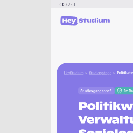
Zum
DIE ZEIT
Inhalt
springen
HeyStudium
Studiengänge
Politikwi
Studiengangsprofil
Im R
Politikw
Verwalt