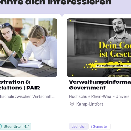
nnte dich interessieren
istration &
Verwaltungsinformat
lations | PAIR
Government
chschule zwischen Wirtschaft,
Hochschule Rhein-Waal - Universit
Kamp-Lintfort
Studi-Urteil: 4.7
Bachelor
7 Semester