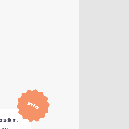
Info
tstudium,