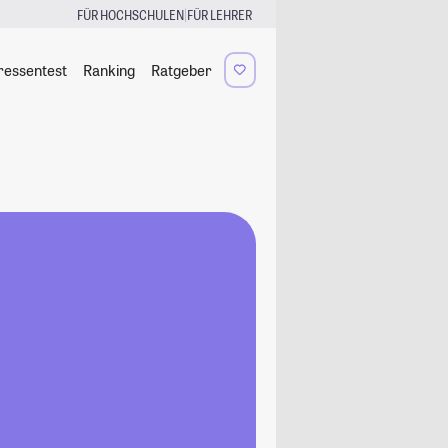
|
FÜR HOCHSCHULEN
FÜR LEHRER
ressentest
Ranking
Ratgeber