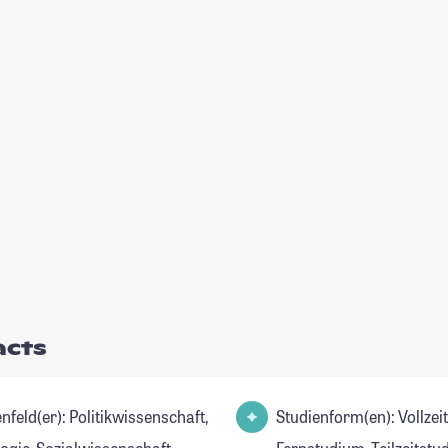
acts
): Politikwissenschaft,
Studienform(en): Vollzei