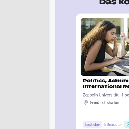
Das kö
Politics, Admin
International Re
Zeppelin Universität - Ho
Kultur und Politik
Friedrichshafen
Bachelor
8 Semester