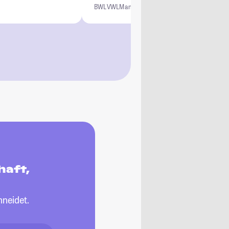
BWL
VWL
Management
haft,
neidet.