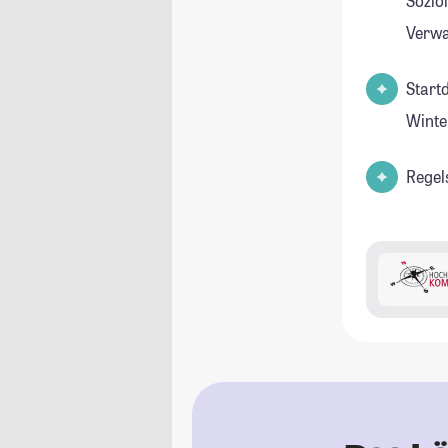
Soziol
Verwa
Start
Winte
Regel