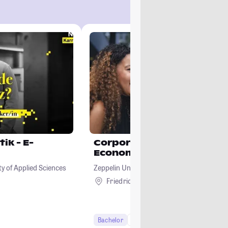
ik - E-
Corporate Management 
Economics | CME
y of Applied Sciences
Zeppelin Universität - Hochschule zwische
Kultur und Politik
Friedrichshafen
Bachelor
8 Semester
Studi-Urteil: 4.4