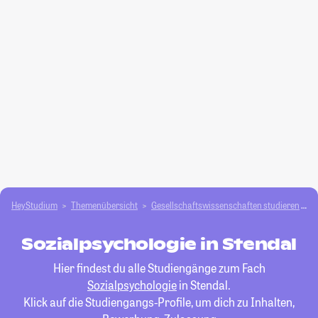
HeyStudium
Themenübersicht
Gesellschafts­­wissenschaften studieren
S
Sozialpsychologie in Stendal
Hier findest du alle Studiengänge zum Fach
Sozialpsychologie
in Stendal.
Klick auf die Studiengangs-Profile, um dich zu Inhalten,