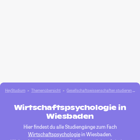
HeyStudium
Themenübersicht
Gesellschafts­­wissenschaften studieren
W
Wirtschaftspsychologie in
Wiesbaden
Hier findest du alle Studiengänge zum Fach
Wirtschaftspsychologie
in Wiesbaden.