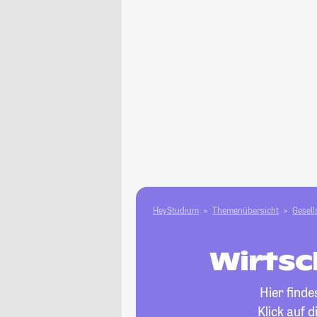
HeyStudium
Themenübersicht
Gesell
Wirtsc
Hier find
Klick auf 