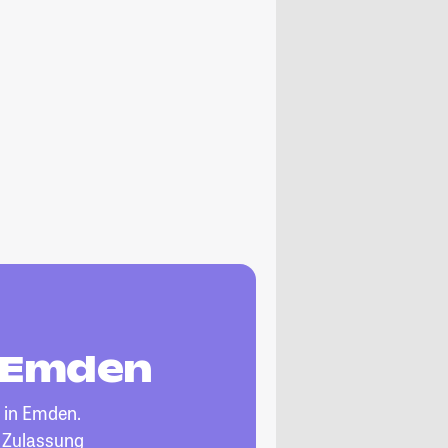
n Emden
in Emden.
, Zulassung