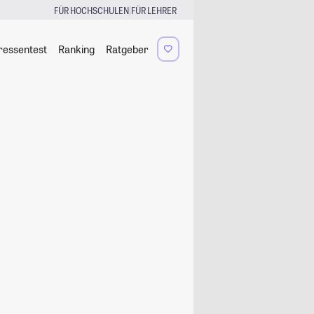
|
FÜR HOCHSCHULEN
FÜR LEHRER
ressentest
Ranking
Ratgeber