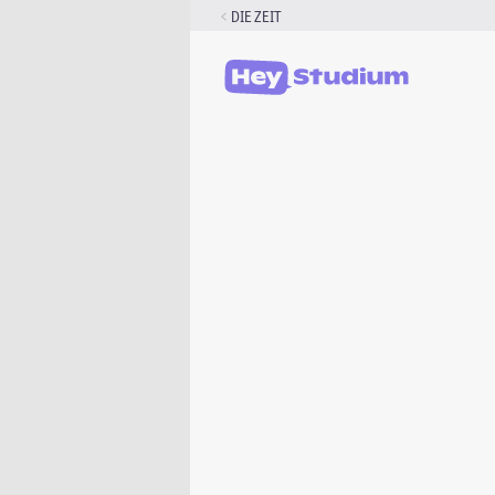
Zum
DIE ZEIT
Inhalt
springen