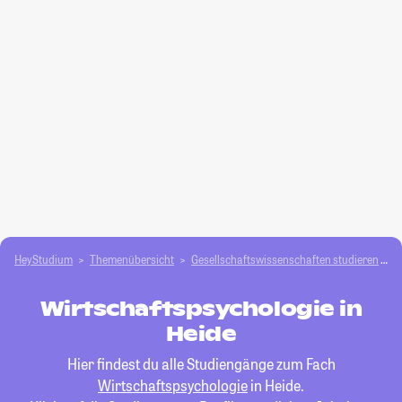
HeyStudium
Themenübersicht
Gesellschafts­­wissenschaften studieren
W
Wirtschaftspsychologie in
Heide
Hier findest du alle Studiengänge zum Fach
Wirtschaftspsychologie
in Heide.