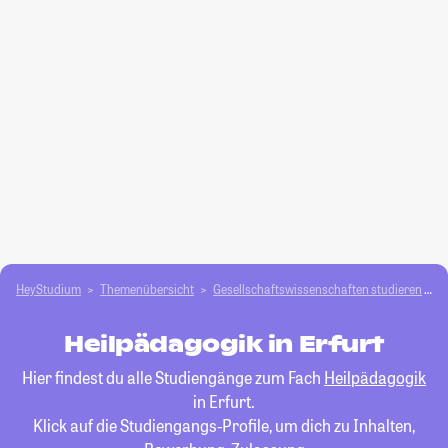
HeyStudium
Themenübersicht
Gesellschafts­­wissenschaften studieren
H
Heilpädagogik in Erfurt
Hier findest du alle Studiengänge zum Fach
Heilpädagogik
in Erfurt.
Klick auf die Studiengangs-Profile, um dich zu Inhalten,