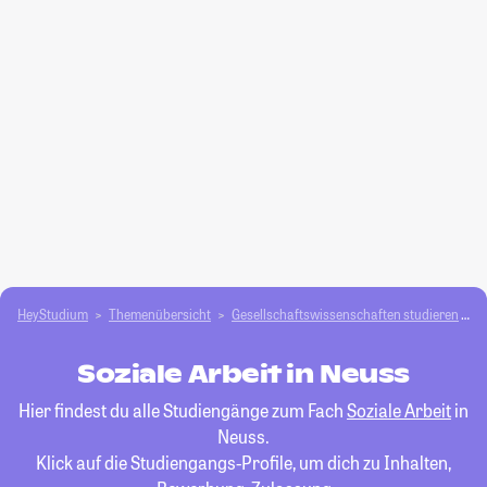
HeyStudium
Themenübersicht
Gesellschafts­­wissenschaften studieren
S
Soziale Arbeit in Neuss
Hier findest du alle Studiengänge zum Fach
Soziale Arbeit
in
Neuss.
Klick auf die Studiengangs-Profile, um dich zu Inhalten,