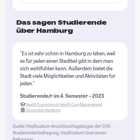
Das sagen Studierende
über Hamburg
"Es ist sehr schön in Hamburg zu leben, weil
"H
es für jeden einen Stadtteil gibt in dem man
Ba
sich wohlfühlen kann. Außerdem bietet die
be
Stadt viele Möglichkeiten und Aktivitäten für
St
jeden."
Studierende/r im 4. Semester – 2023
Health Economics & Health Care Management
Universität Hamburg
Quelle: HeyStudium-Anschlussfragebogen der CHE-
Studierendenbefragung, HeyStudium User:innen-
Befragung