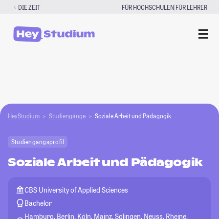
Zum
|
DIE ZEIT
FÜR HOCHSCHULEN
FÜR LEHRER
Inhalt
springen
HeyStudium
Studiengänge
Soziale Arbeit und Pädagogik
Studiengangsprofil
Soziale Arbeit und Pädagogik
CBS University of Applied Sciences
Bachelor
Hamburg, Berlin, Köln, Mainz, Solingen, Neuss, Rheine,