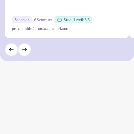
Bachelor
6 Semester
Studi-Urteil: 3.6
praxisnah
NC-frei
staatl. anerkannt