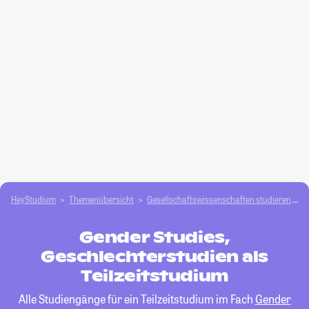
HeyStudium
Themenübersicht
Gesellschafts­­wissenschaften studieren
G
Gender Studies,
Geschlechterstudien als
Teilzeitstudium
Alle Studiengänge für ein Teilzeitstudium im Fach
Gender