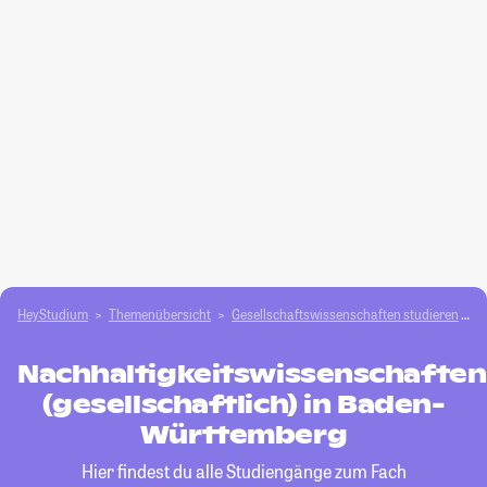
HeyStudium
Themenübersicht
Gesellschafts­­wissenschaften studieren
N
Nachhaltigkeitswissenschaften
(gesellschaftlich) in Baden-
Württemberg
Hier findest du alle Studiengänge zum Fach