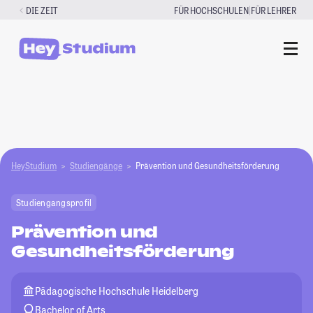
Zum
|
DIE ZEIT
FÜR HOCHSCHULEN
FÜR LEHRER
Inhalt
springen
HeyStudium
Studiengänge
Prävention und Gesundheitsförderung
Studiengangsprofil
Prävention und
Gesundheitsförderung
Pädagogische Hochschule Heidelberg
Bachelor of Arts