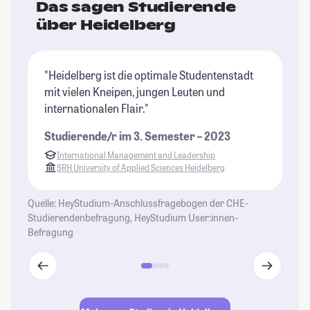
Das sagen Studierende
über Heidelberg
"Heidelberg ist die optimale Studentenstadt
"M
mit vielen Kneipen, jungen Leuten und
au
internationalen Flair."
St
Studierende/r im 3. Semester – 2023
International Management and Leadership
SRH University of Applied Sciences Heidelberg
Quelle: HeyStudium-Anschlussfragebogen der CHE-
Studierendenbefragung, HeyStudium User:innen-
Befragung