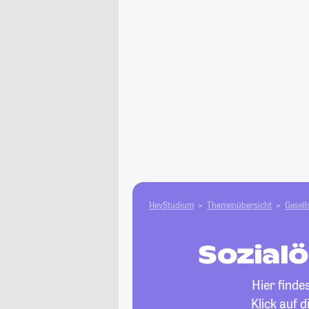
HeyStudium
Themenübersicht
Gesell
Sozial
Hier finde
Klick auf 