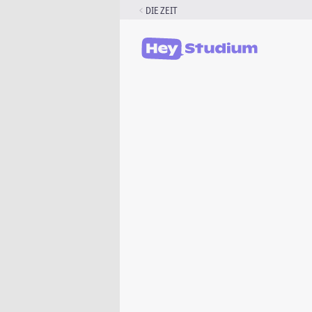
Zum
DIE ZEIT
Inhalt
springen