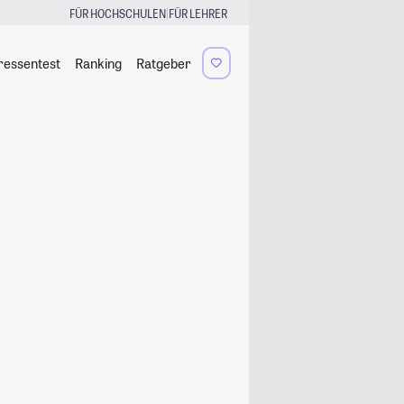
|
FÜR HOCHSCHULEN
FÜR LEHRER
ressentest
Ranking
Ratgeber