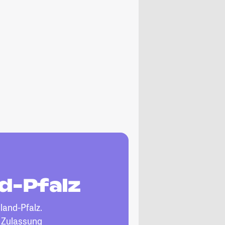
d-Pfalz
land-Pfalz.
, Zulassung