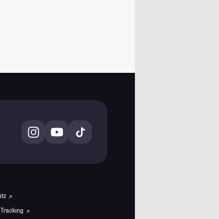
utz
 Tracking