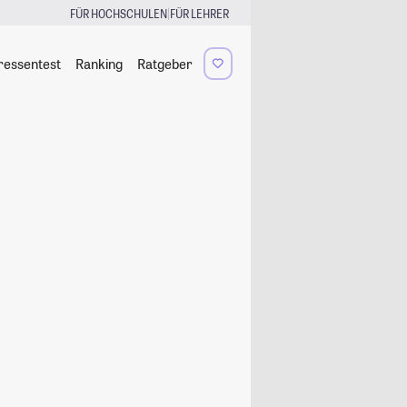
|
FÜR HOCHSCHULEN
FÜR LEHRER
ressentest
Ranking
Ratgeber