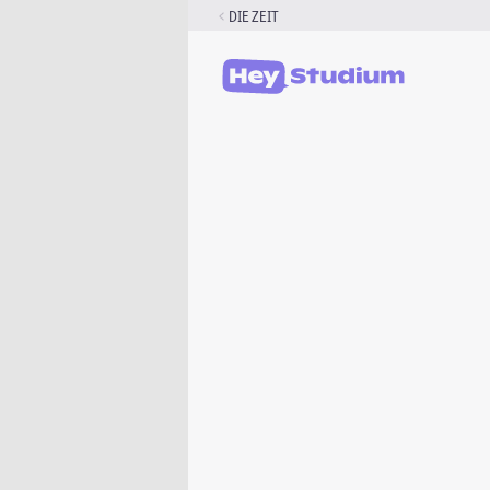
Zum
DIE ZEIT
Inhalt
springen