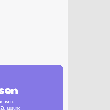
hsen
achsen.
, Zulassung