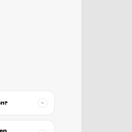
en?
sen