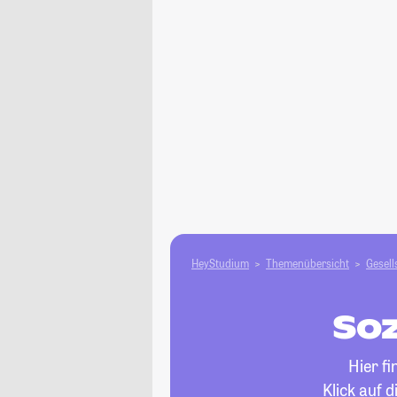
HeyStudium
Themenübersicht
Gesell
Soz
Hier f
Klick auf 