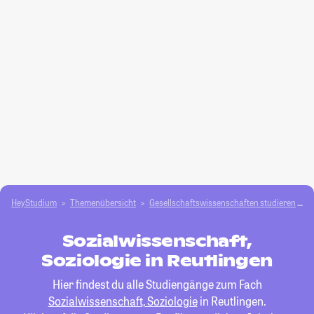
HeyStudium
Themenübersicht
Gesellschafts­­wissenschaften studieren
S
Sozialwissenschaft,
Soziologie in Reutlingen
Hier findest du alle Studiengänge zum Fach
Sozialwissenschaft, Soziologie
in Reutlingen.