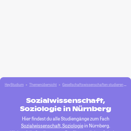
HeyStudium
Themenübersicht
Gesellschafts­­wissenschaften studieren
S
Sozialwissenschaft,
Soziologie in Nürnberg
Hier findest du alle Studiengänge zum Fach
Sozialwissenschaft, Soziologie
in Nürnberg.