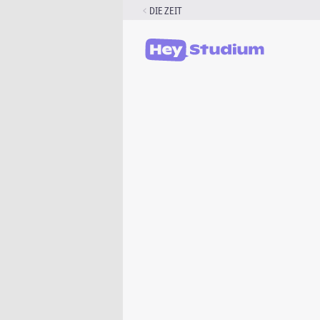
Zum
DIE ZEIT
Inhalt
springen