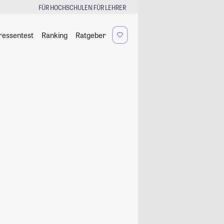
|
FÜR HOCHSCHULEN
FÜR LEHRER
ressentest
Ranking
Ratgeber