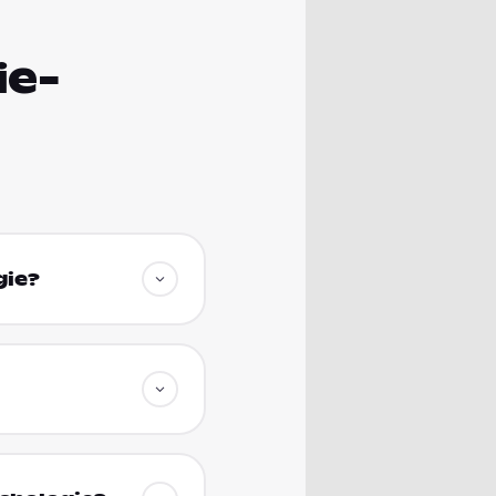
ie-
gie?