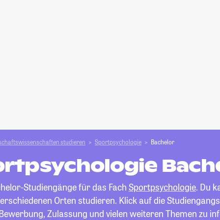
schafts­­wissenschaften studieren
Sportpsychologie
Bachelor
rtpsychologie Bach
achelor-Studiengänge für das Fach
Sportpsychologie
. Du 
erschiedenen Orten studieren. Klick auf die Studiengangs
 Bewerbung, Zulassung und vielen weiteren Themen zu in