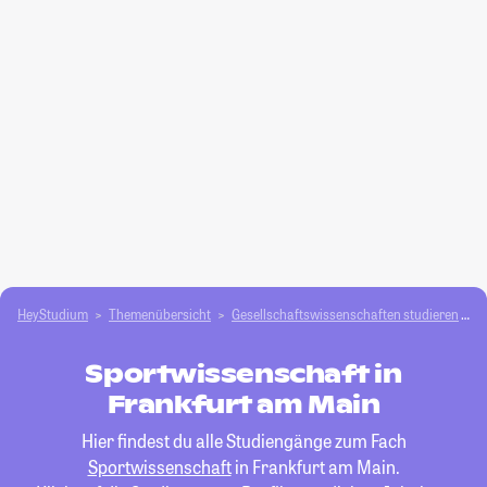
HeyStudium
Themenübersicht
Gesellschafts­­wissenschaften studieren
S
Sportwissenschaft in
Frankfurt am Main
Hier findest du alle Studiengänge zum Fach
Sportwissenschaft
in Frankfurt am Main.