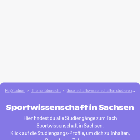
HeyStudium
Themenübersicht
Gesellschafts­­wissenschaften studieren
S
Sportwissenschaft in Sachsen
Hier findest du alle Studiengänge zum Fach
Sportwissenschaft
in Sachsen.
Klick auf die Studiengangs-Profile, um dich zu Inhalten,