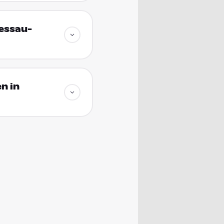
essau-
n in