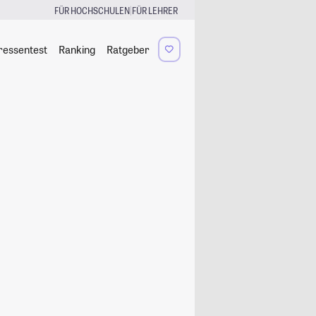
|
FÜR HOCHSCHULEN
FÜR LEHRER
ressentest
Ranking
Ratgeber