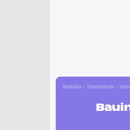
HeyStudium
Themenübersicht
Ingen
Baui