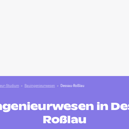
ieur-Studium
Bauingenieurwesen
Dessau-Roßlau
ngenieurwesen in De
Roßlau