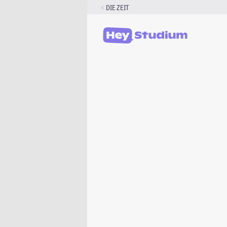
Zum
DIE ZEIT
Inhalt
springen