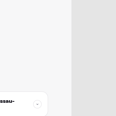
essau-