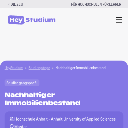
Zum
|
DIE ZEIT
FÜR HOCHSCHULEN
FÜR LEHRER
Inhalt
springen
HeyStudium
Studiengänge
Nachhaltiger Immobilienbestand
Studiengangsprofil
Nachhaltiger
Immobilienbestand
Hochschule Anhalt - Anhalt University of Applied Sciences
Master