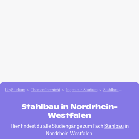
HeyStudium
Themenübersicht
Ingenieur-Studium
Stahlbau
Nordrhe
Stahlbau in Nordrhein-
Westfalen
Hier findest du alle Studiengänge zum Fach
Stahlbau
in
Nordrhein-Westfalen.