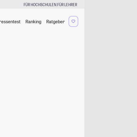
|
FÜR HOCHSCHULEN
FÜR LEHRER
ressentest
Ranking
Ratgeber