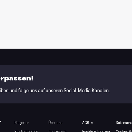
erpassen!
iben und folge uns auf unseren Social-Media Kanälen.
Ratgeber
Über uns
AGB
Datensch
Studienthemen
Impressum
Rechte & Lizenzen
Cookies &