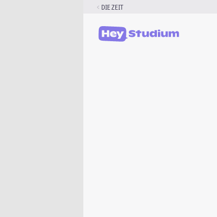
Zum
DIE ZEIT
Inhalt
springen