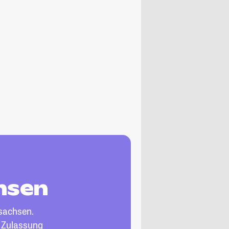
hsen
sachsen.
, Zulassung