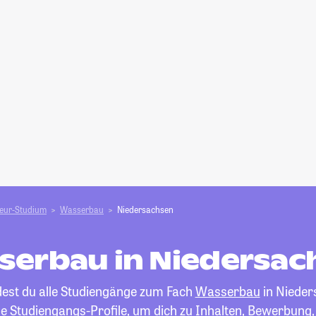
ieur-Studium
Wasserbau
Niedersachsen
serbau in Niedersac
dest du alle Studiengänge zum Fach
Wasserbau
in Nieder
die Studiengangs-Profile, um dich zu Inhalten, Bewerbung