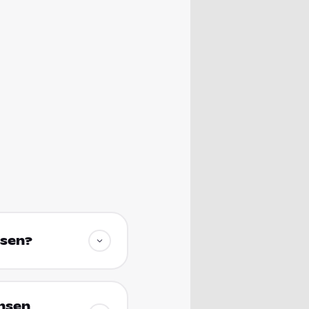
hsen?
chsen