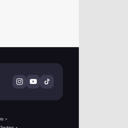
utz
 Tracking