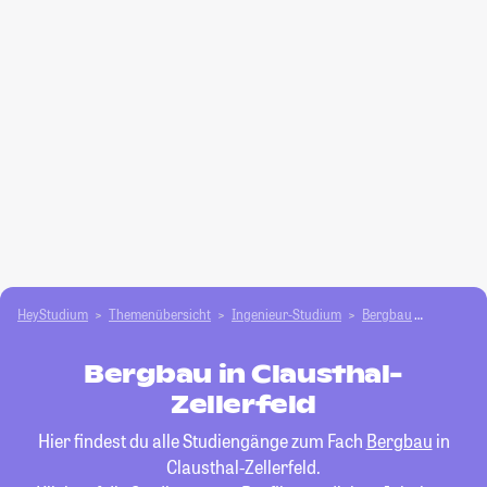
HeyStudium
Themenübersicht
Ingenieur-Studium
Bergbau
Clausthal
Bergbau in Clausthal-
Zellerfeld
Hier findest du alle Studiengänge zum Fach
Bergbau
in
Clausthal-Zellerfeld.