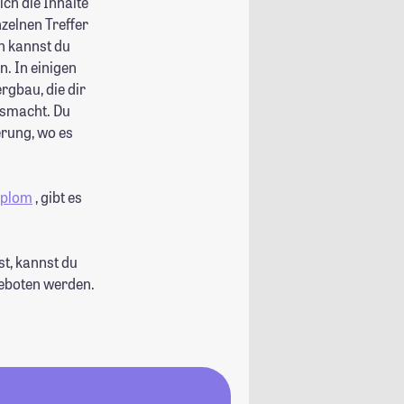
ch die Inhalte
zelnen Treffer
n kannst du
. In einigen
rgbau, die dir
usmacht. Du
erung, wo es
iplom
, gibt es
st, kannst du
geboten werden.