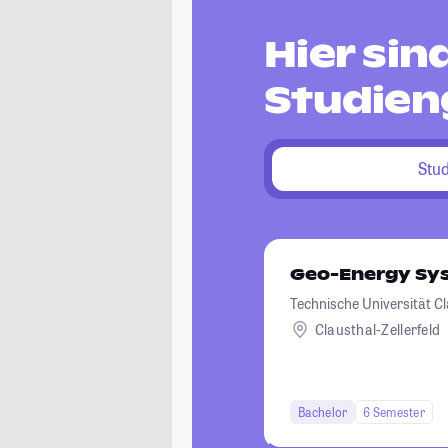
Hier si
Studien
Stu
Geo-Energy Sy
Technische Universität C
Clausthal-Zellerfeld
Bachelor
6 Semester