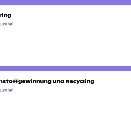
ring
lausthal
hstoffgewinnung und Recycling
lausthal