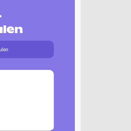
-
ulen
ulen