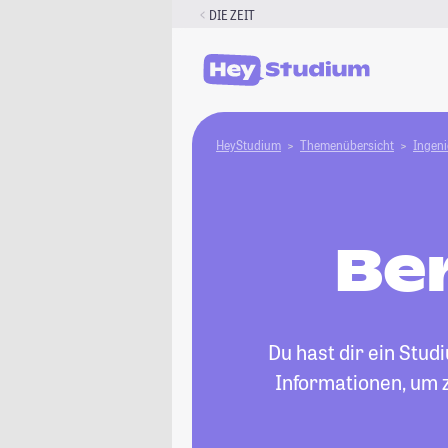
Zum
DIE ZEIT
Inhalt
springen
HeyStudium
Themenübersicht
Ingen
Be
Du hast dir ein Stu
Informationen, um z