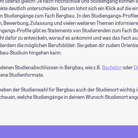
cht überall gleich! Je nach Hochschule und Studiengang können si
e deutlich unterscheiden. Darum lohnt sich ein Klick auf die ein
n Studiengänge zum Fach Bergbau. In den Studiengangs-Profile
en, Bewerbung, Zulassung und vielen weiteren Themen informieren
ngangs-Profile gibt es Statements von Studierenden zum Fach Be
fühl dafür zu entwickeln, worauf es ankommt und was das Fach a
ußerdem die möglichen Berufsbilder. Sie geben dir zudem Orienti
bau-Studium hingehen kann.
denen Studienabschlüssen in Bergbau, wie z.B.
Bachelor
oder
D
ene Studienformate.
neben der Studienwahl für Bergbau auch der Studienort wichtig i
schauen, welche Studiengänge in deinem Wunsch-Studienort an