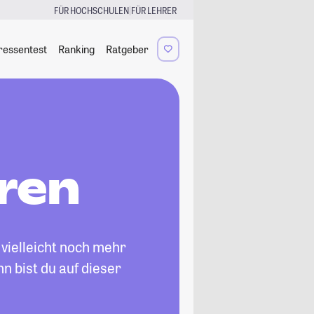
|
FÜR HOCHSCHULEN
FÜR LEHRER
ressentest
Ranking
Ratgeber
ren
vielleicht noch mehr
n bist du auf dieser