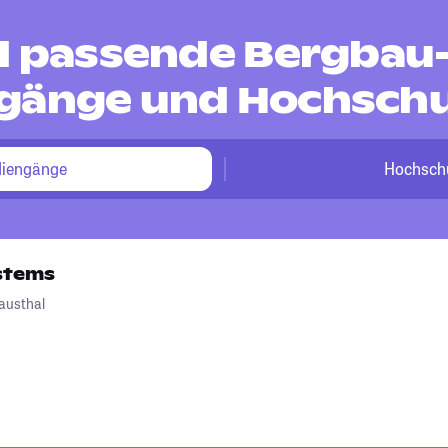
nd passende Bergbau
gänge und Hochsch
diengänge
Hochsch
stems
lausthal