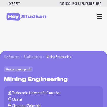
Zum
|
DIE ZEIT
FÜR HOCHSCHULEN
FÜR LEHRER
Inhalt
springen
HeyStudium
Studiengänge
Mining Engineering
Studiengangsprofil
Mining Engineering
Technische Universität Clausthal
Master
Clausthal-Zellerfeld