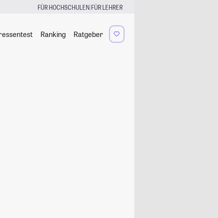
|
FÜR HOCHSCHULEN
FÜR LEHRER
ressentest
Ranking
Ratgeber