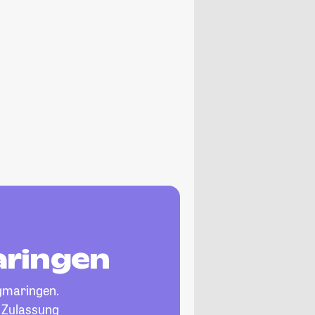
aringen
gmaringen.
, Zulassung