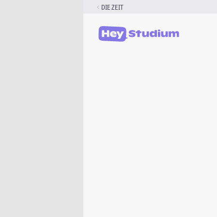
Zum
DIE ZEIT
Inhalt
springen