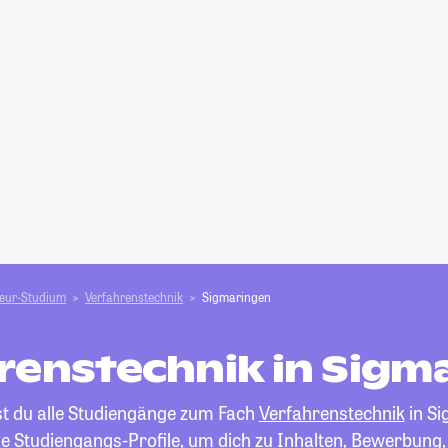
ieur-Studium
Verfahrenstechnik
Sigmaringen
renstechnik in Sigm
st du alle Studiengänge zum Fach
Verfahrenstechnik
in Si
die Studiengangs-Profile, um dich zu Inhalten, Bewerbung