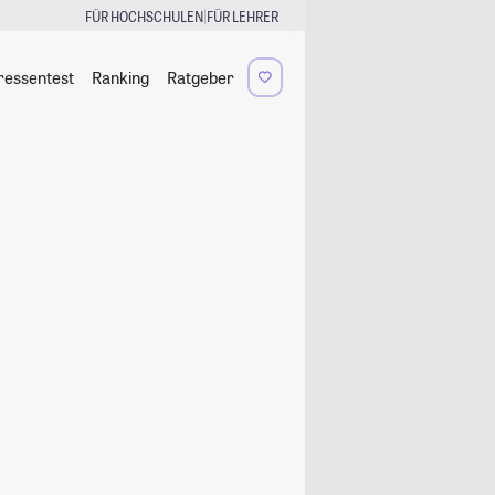
|
FÜR HOCHSCHULEN
FÜR LEHRER
ressentest
Ranking
Ratgeber