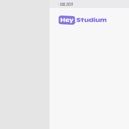
Zum
DIE ZEIT
Inhalt
springen