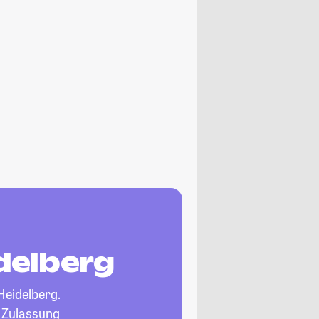
delberg
Heidelberg.
, Zulassung