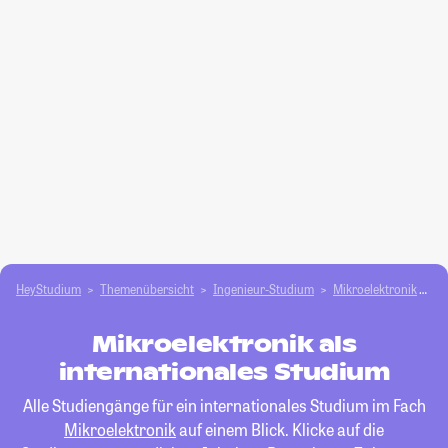
HeyStudium
Themenübersicht
Ingenieur-Studium
Mikroelektronik
in
Mikroelektronik als
internationales Studium
Alle Studiengänge für ein internationales Studium im Fach
Mikroelektronik
auf einem Blick. Klicke auf die