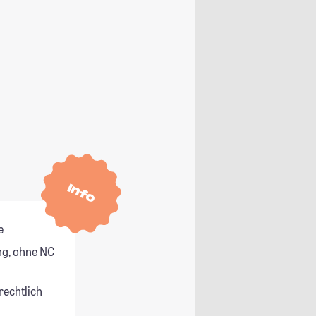
Info
e
g, ohne NC
rechtlich