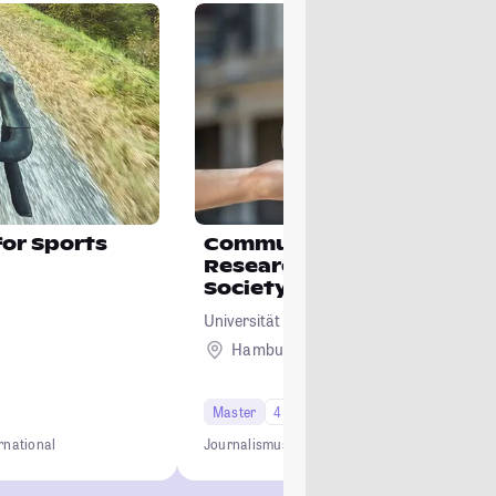
for Sports
Communication and Journ
Research for a Sustainabl
Society (ComSustain)
Universität Hamburg
Hamburg
Master
4 Semester
rnational
Journalismus
Nachhaltigkeit
Klimakommunikati