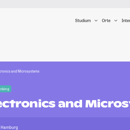
Studium
Orte
Inte
tronics and Microsystems
anking
ectronics and Micro
ät Hamburg