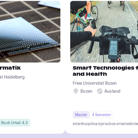
ormatik
Smart Technologies 
and Health
ät Heidelberg
Freie Universität Bozen
Bozen
Ausland
Master
4 Semester
Studi-Urteil: 4.3
interdisciplinary
practice-oriented
inte