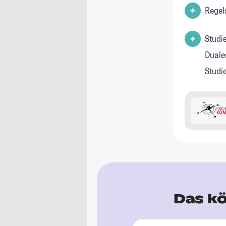
Regel
Studi
Duale
Studi
Das kö