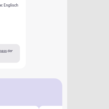
e: Englisch
pass
der