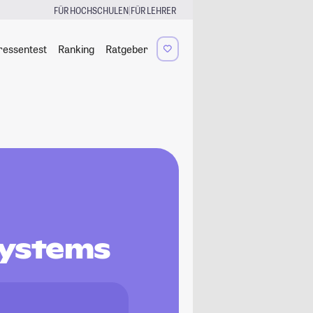
|
FÜR HOCHSCHULEN
FÜR LEHRER
ressentest
Ranking
Ratgeber
systems