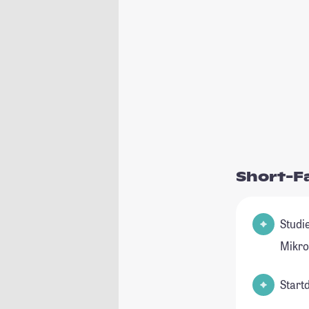
Short-F
Studienfeld(
Mikro
Start