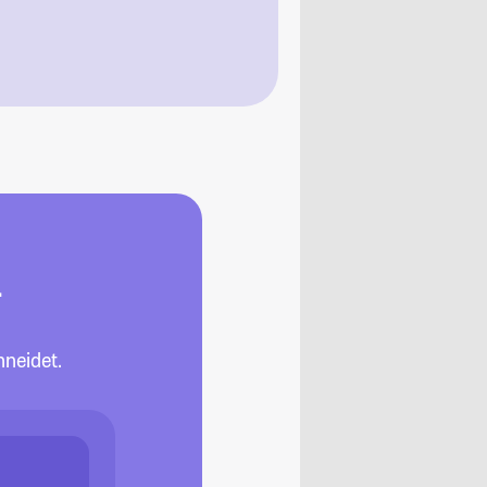
-
neidet.