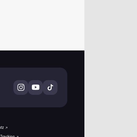
utz
 Tracking