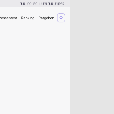
|
FÜR HOCHSCHULEN
FÜR LEHRER
ressentest
Ranking
Ratgeber