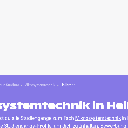
ieur-Studium
Mikrosystemtechnik
Heilbronn
ystemtechnik in He
est du alle Studiengänge zum Fach
Mikrosystemtechnik
in 
die Studiengangs-Profile, um dich zu Inhalten, Bewerbung