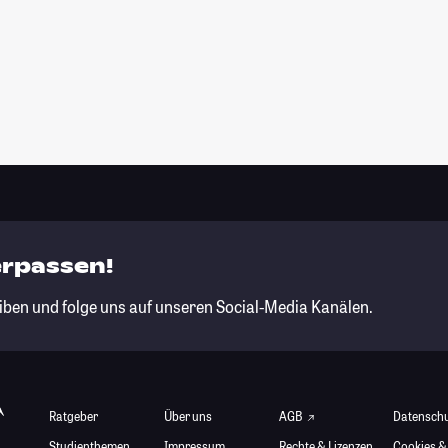
erpassen!
iben und folge uns auf unseren Social-Media Kanälen.
Ratgeber
Über uns
AGB
Datensch
Studienthemen
Impressum
Rechte & Lizenzen
Cookies &