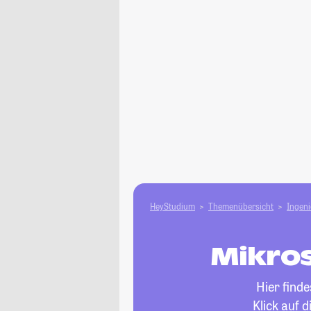
HeyStudium
Themenübersicht
Ingen
Mikros
Hier find
Klick auf 