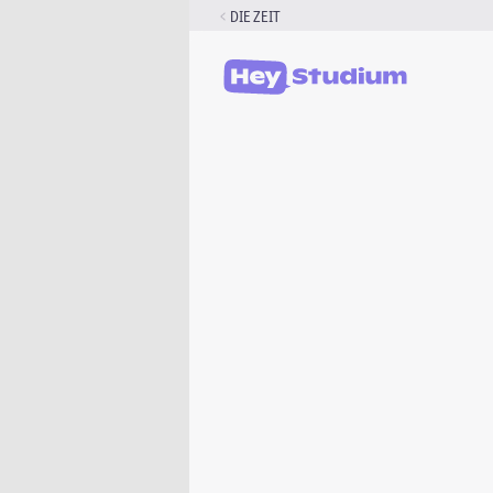
Zum
DIE ZEIT
Inhalt
springen