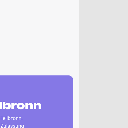
ilbronn
Heilbronn.
, Zulassung