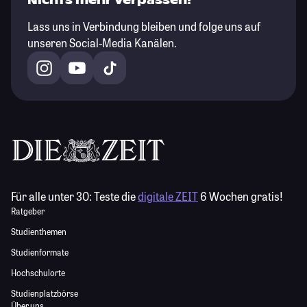
Nichts mehr verpassen!
Lass uns in Verbindung bleiben und folge uns auf
unseren Social-Media Kanälen.
Für alle unter 30:
Teste die
digitale ZEIT
6 Wochen gratis!
Ratgeber
Studienthemen
Studienformate
Hochschulorte
Studienplatzbörse
Über uns