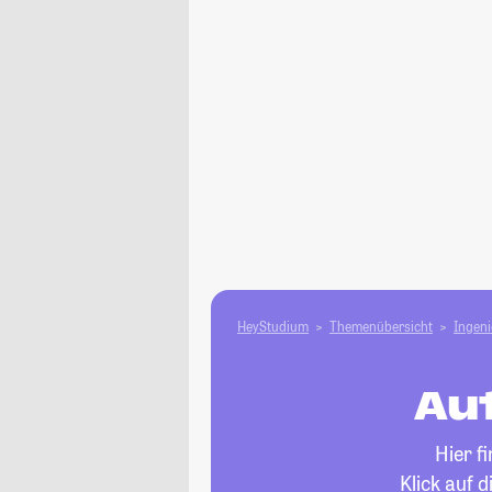
HeyStudium
Themenübersicht
Ingen
Aut
Hier f
Klick auf 