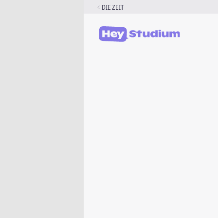
Zum
DIE ZEIT
Inhalt
springen