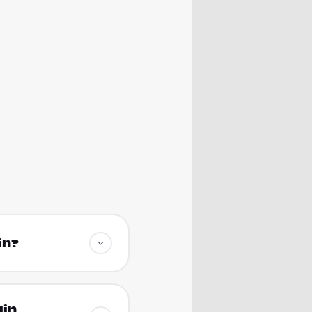
in?
lin