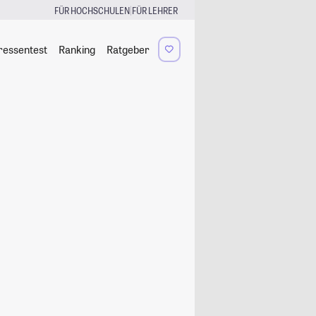
|
FÜR HOCHSCHULEN
FÜR LEHRER
ressentest
Ranking
Ratgeber