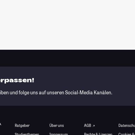
erpassen!
iben und folge uns auf unseren Social-Media Kanälen.
Ratgeber
Über uns
AGB
Datensch
Studienthemen
Impressum
Rechte & Lizenzen
Cookies &