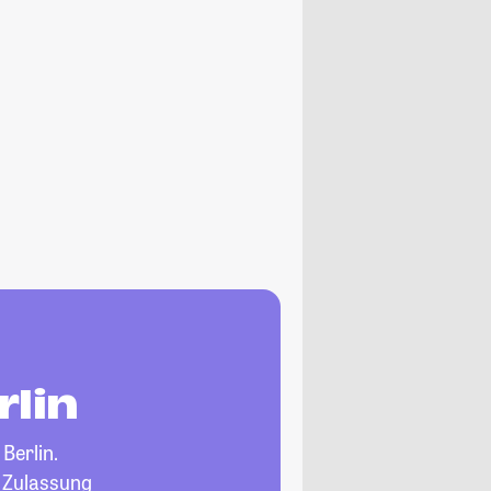
rlin
 Berlin.
, Zulassung