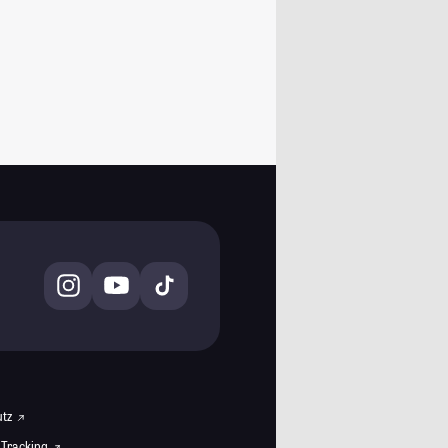
utz
 Tracking