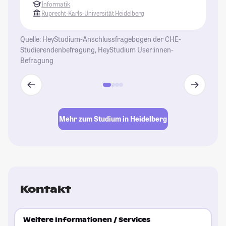
St
Informatik
Ruprecht-Karls-Universität Heidelberg
Quelle: HeyStudium-Anschlussfragebogen der CHE-
Studierendenbefragung, HeyStudium User:innen-
Befragung
Mehr zum Studium in Heidelberg
Kontakt
Weitere Informationen / Services