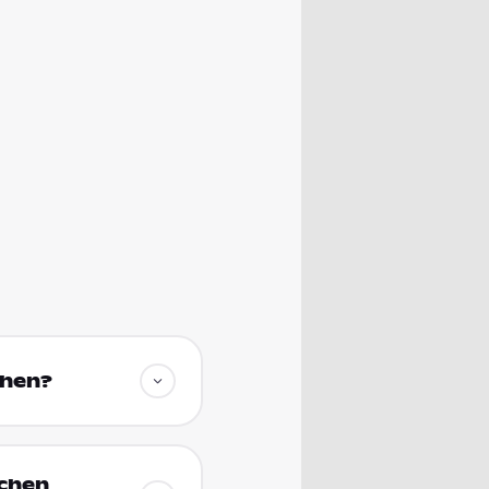
chen?
nchen