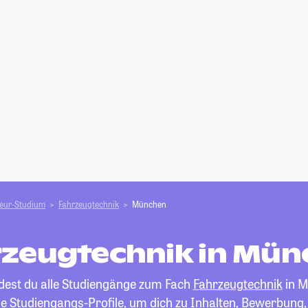
ieur-Studium
Fahrzeugtechnik
München
rzeugtechnik in Mün
ndest du alle Studiengänge zum Fach
Fahrzeugtechnik
in M
die Studiengangs-Profile, um dich zu Inhalten, Bewerbung