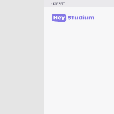
Zum
DIE ZEIT
Inhalt
springen