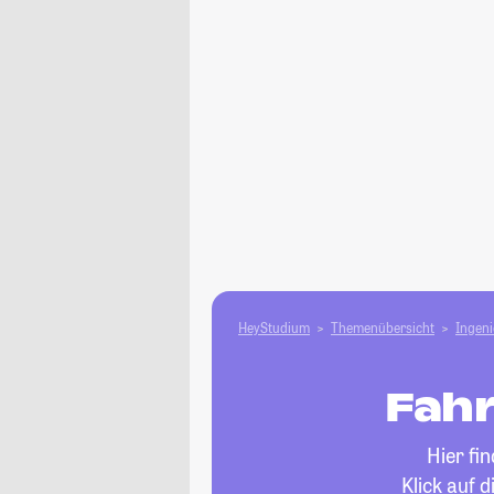
HeyStudium
Themenübersicht
Ingen
Fah
Hier fi
Klick auf 