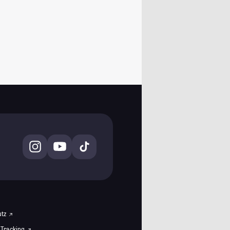
utz
 Tracking