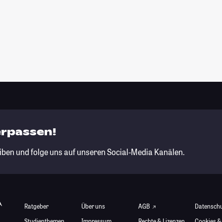
erpassen!
iben und folge uns auf unseren Social-Media Kanälen.
Ratgeber
Über uns
AGB
Datensch
Studienthemen
Impressum
Rechte & Lizenzen
Cookies &