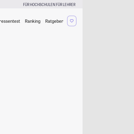
|
FÜR HOCHSCHULEN
FÜR LEHRER
ressentest
Ranking
Ratgeber