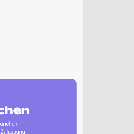
chen
ünchen.
, Zulassung