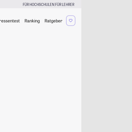
|
FÜR HOCHSCHULEN
FÜR LEHRER
ressentest
Ranking
Ratgeber