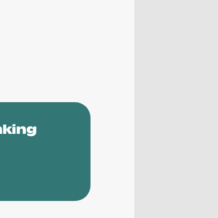
nking