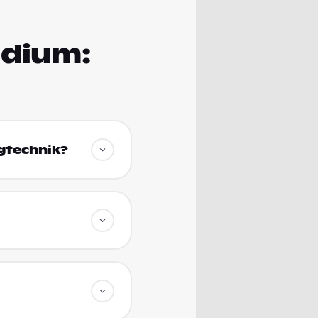
udium:
ugtechnik?