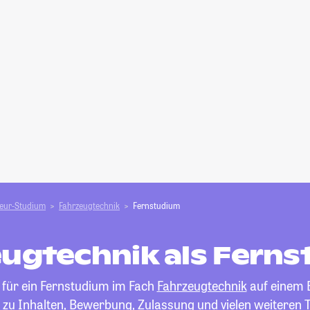
ieur-Studium
Fahrzeugtechnik
Fernstudium
ugtechnik als Fern
 für ein Fernstudium im Fach
Fahrzeugtechnik
auf einem Bl
 zu Inhalten, Bewerbung, Zulassung und vielen weiteren 