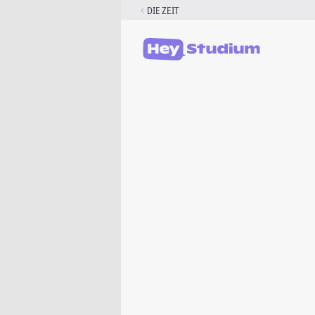
Zum
DIE ZEIT
Inhalt
springen