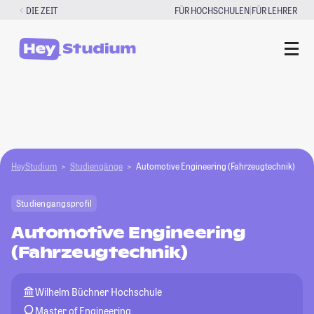
Zum
|
DIE ZEIT
FÜR HOCHSCHULEN
FÜR LEHRER
Inhalt
springen
HeyStudium
Studiengänge
Automotive Engineering (Fahrzeugtechnik)
Studiengangsprofil
Automotive Engineering
(Fahrzeugtechnik)
Wilhelm Büchner Hochschule
Master of Engineering