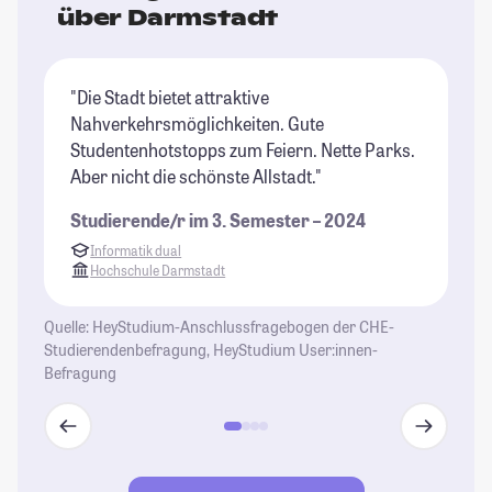
über Darmstadt
"Die Stadt bietet attraktive
"D
Nahverkehrsmöglichkeiten. Gute
ab
Studentenhotstopps zum Feiern. Nette Parks.
gr
Aber nicht die schönste Allstadt."
(a
Studierende/r im 3. Semester – 2024
St
Informatik dual
Hochschule Darmstadt
Quelle: HeyStudium-Anschlussfragebogen der CHE-
Studierendenbefragung, HeyStudium User:innen-
Befragung