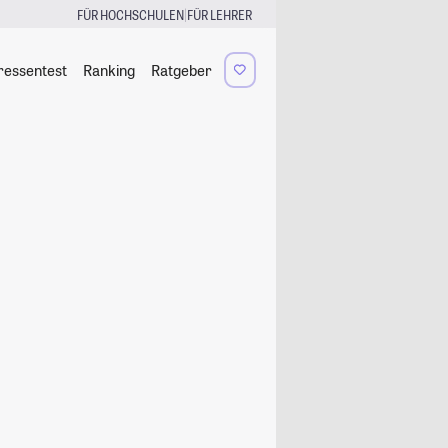
|
FÜR HOCHSCHULEN
FÜR LEHRER
ressentest
Ranking
Ratgeber