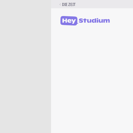
Zum
DIE ZEIT
Inhalt
springen