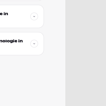
e in
ologie in