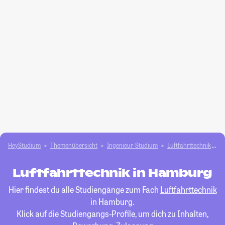
HeyStudium
Themenübersicht
Ingenieur-Studium
Luftfahrttechnik
H
Luftfahrttechnik in Hamburg
Hier findest du alle Studiengänge zum Fach
Luftfahrttechnik
in Hamburg.
Klick auf die Studiengangs-Profile, um dich zu Inhalten,