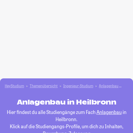
HeyStudium
Themenübersicht
Ingenieur-Studium
Anlagenbau
Heilb
Anlagenbau in Heilbronn
Hier findest du alle Studiengänge zum Fach
Anlagenbau
in
Heilbronn.
Klick auf die Studiengangs-Profile, um dich zu Inhalten,