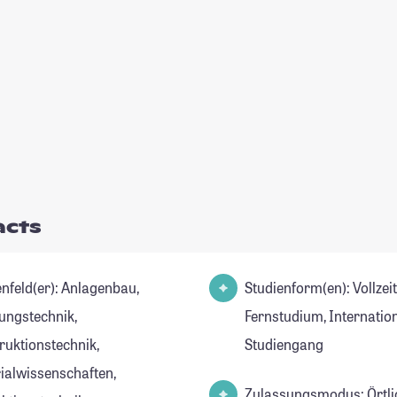
acts
d(er): Anlagenbau,
Studienform(en): Vollzei
gungstechnik,
Fernstudium, Internatio
ruktionstechnik,
Studiengang
ialwissenschaften,
Zulassungsmodus: Örtli