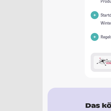
Produ
Start
Winte
Regel
Das kö