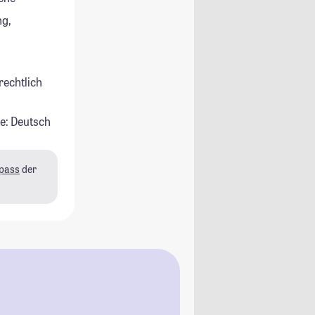
g,
rechtlich
e: Deutsch
pass
der