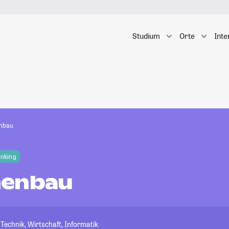
Studium
Orte
Inte
nbau
anking
nenbau
Technik, Wirtschaft, Informatik