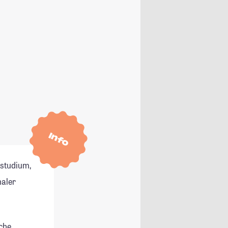
Info
tstudium,
naler
che