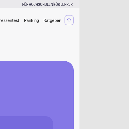
|
FÜR HOCHSCHULEN
FÜR LEHRER
ressentest
Ranking
Ratgeber