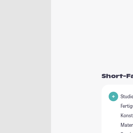
Short-F
Studienfel
Ferti
Konst
Mater