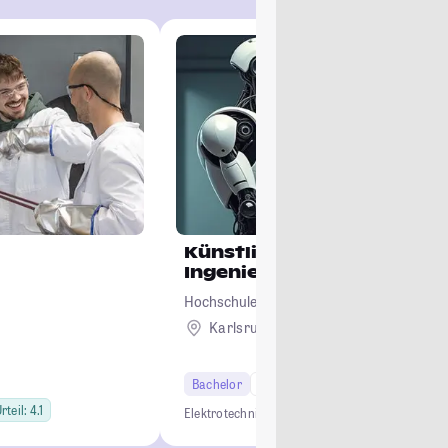
Künstliche Intelligenz in 
Ingenieurwissenschaften
Hochschule Karlsruhe - Technik und Wirts
Karlsruhe
Bachelor
7 Semester
teil: 4.1
Elektrotechnik
KI und Engineering
Maschinenba