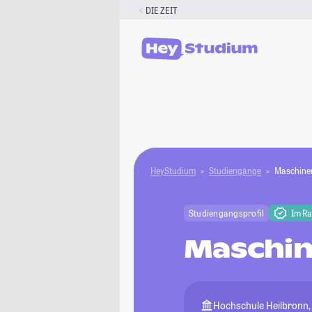
Zum
DIE ZEIT
Inhalt
springen
HeyStudium
Studiengänge
Maschine
Studiengangsprofil
Im R
Maschi
Hochschule Heilbronn, 