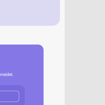
neidet.