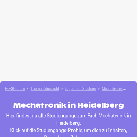
HeyStudium
Themenübersicht
Ingenieur-Studium
Mechatronik
Heid
Mechatronik in Heidelberg
Hier findest du alle Studiengänge zum Fach
Mechatronik
in
Heidelberg.
Klick auf die Studiengangs-Profile, um dich zu Inhalten,