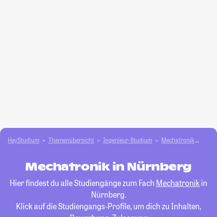
HeyStudium
Themenübersicht
Ingenieur-Studium
Mechatronik
Nürn
Mechatronik in Nürnberg
Hier findest du alle Studiengänge zum Fach
Mechatronik
in
Nürnberg.
Klick auf die Studiengangs-Profile, um dich zu Inhalten,