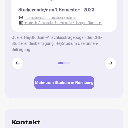
Bi
Studierende/r im 1. Semester – 2023
Vo
International Information Systems
di
Friedrich-Alexander-Universität Erlangen-Nürnberg
St
Quelle: HeyStudium-Anschlussfragebogen der CHE-
Studierendenbefragung, HeyStudium User:innen-
Befragung
Mehr zum Studium in Nürnberg
Kontakt