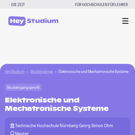
Zum
|
DIE ZEIT
FÜR HOCHSCHULEN
FÜR LEHRER
Inhalt
springen
HeyStudium
Studiengänge
Elektronische und Mechatronische Systeme
Studiengangsprofil
Elektronische und
Mechatronische Systeme
Technische Hochschule Nürnberg Georg Simon Ohm
Master