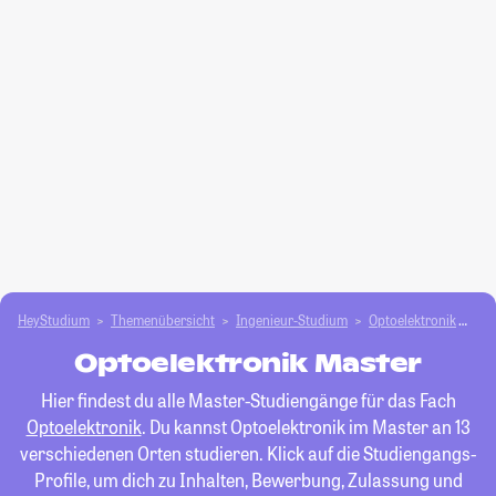
HeyStudium
Themenübersicht
Ingenieur-Studium
Optoelektronik
Ma
Optoelektronik Master
Hier findest du alle Master-Studiengänge für das Fach
Optoelektronik
. Du kannst Optoelektronik im Master an 13
verschiedenen Orten studieren. Klick auf die Studiengangs-
Profile, um dich zu Inhalten, Bewerbung, Zulassung und