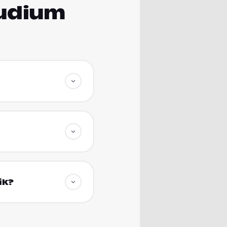
tudium
ik?