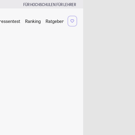
|
FÜR HOCHSCHULEN
FÜR LEHRER
ressentest
Ranking
Ratgeber