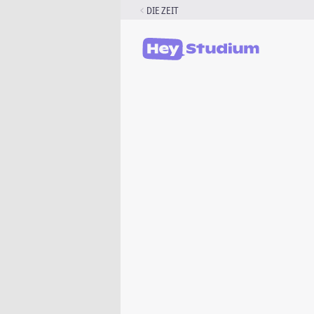
Zum
DIE ZEIT
Inhalt
springen